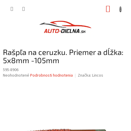
Prejsť
NÁKUP
na
obsah
KOŠÍK
Rašpľa na ceruzku. Priemer a dĺžka:
5x8mm -105mm
595-8906
Priemerné
Neohodnotené
Podrobnosti hodnotenia
Značka:
Lincos
hodnotenie
produktu
je
0,0
z
5
hviezdičiek.