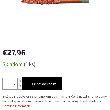
€27,96
Jednotková
Skladom
(1 ks)
cena:
Pridať do košíka
Tužková rašple K18 s priemerom 5 x 8 mm je určená na zdrsnenie gumy
na vonkajšej strane pneumatík osobných a nákladných automobilov.
Detailné informácie