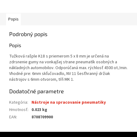
Popis
Podrobný popis
Popis
Tužková rašple K18 s priemerom 5 x 8 mm je určená na
zdrsnenie gumy na vonkajšej strane pneumatík osobných a
nákladných automobilov. Odporúčaná max. rýchlosť 4500 ot./min.
Vhodné pre: 6mm skľučovadlo, NV 11 šesťhranný držiak
nástrojov s 6mm otvorom, tŕň MK 1.
Dodatočné parametre
Kategória
:
Nástroje na spracovanie pneumatiky
Hmotnosť
:
0.023 kg
EAN
:
8708709900
Z