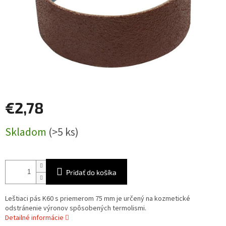
€2,78
Jednotková
Skladom
(>5 ks)
cena:
Pridať do košíka
Leštiaci pás K60 s priemerom 75 mm je určený na kozmetické
odstránenie výronov spôsobených termolismi.
Detailné informácie