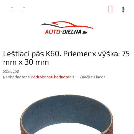
Prejsť
NÁKUP
na
obsah
KOŠÍK
Leštiaci pás K60. Priemer x výška: 75
mm x 30 mm
595-5569
Priemerné
Neohodnotené
Podrobnosti hodnotenia
Značka:
Lincos
hodnotenie
produktu
je
0,0
z
5
hviezdičiek.