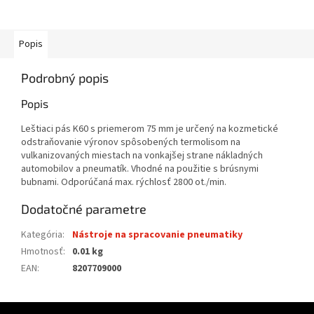
Popis
Podrobný popis
Popis
Leštiaci pás K60 s priemerom 75 mm je určený na kozmetické
odstraňovanie výronov spôsobených termolisom na
vulkanizovaných miestach na vonkajšej strane nákladných
automobilov a pneumatík. Vhodné na použitie s brúsnymi
bubnami. Odporúčaná max. rýchlosť 2800 ot./min.
Dodatočné parametre
Kategória
:
Nástroje na spracovanie pneumatiky
Hmotnosť
:
0.01 kg
EAN
:
8207709000
Z