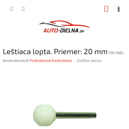
Prejsť
NÁKUP
na
obsah
KOŠÍK
Leštiaca lopta. Priemer: 20 mm
595-0681
Priemerné
Neohodnotené
Podrobnosti hodnotenia
Značka:
Lincos
hodnotenie
produktu
je
0,0
z
5
hviezdičiek.