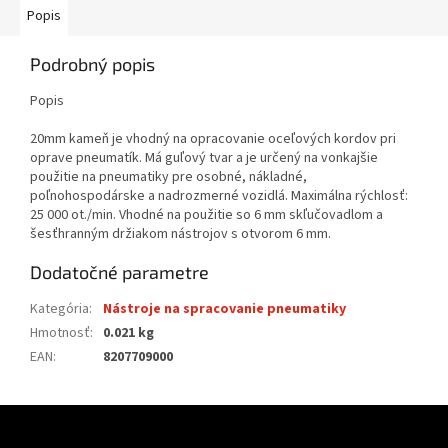
Popis
Podrobný popis
Popis
20mm kameň je vhodný na opracovanie oceľových kordov pri
oprave pneumatík. Má guľový tvar a je určený na vonkajšie
použitie na pneumatiky pre osobné, nákladné,
poľnohospodárske a nadrozmerné vozidlá. Maximálna rýchlosť:
25 000 ot./min. Vhodné na použitie so 6 mm skľučovadlom a
šesťhranným držiakom nástrojov s otvorom 6 mm.
Dodatočné parametre
Kategória
:
Nástroje na spracovanie pneumatiky
Hmotnosť
:
0.021 kg
EAN
:
8207709000
Z
á