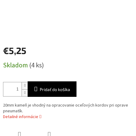
€5,25
Jednotková
Skladom
(4 ks)
cena:
Pridať do košíka
20mm kameň je vhodný na opracovanie oceľových kordov pri oprave
pneumatík.
Detailné informácie