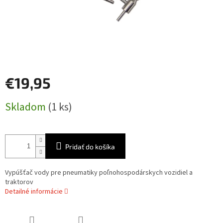
€19,95
Jednotková
Skladom
(1 ks)
cena:
Pridať do košíka
Vypúšťač vody pre pneumatiky poľnohospodárskych vozidiel a
traktorov
Detailné informácie