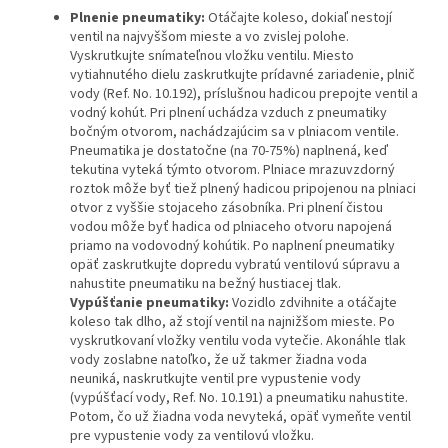
Plnenie pneumatiky:
Otáčajte koleso, dokiaľ nestojí
ventil na najvyššom mieste a vo zvislej polohe.
Vyskrutkujte snímateľnou vložku ventilu. Miesto
vytiahnutého dielu zaskrutkujte prídavné zariadenie, plnič
vody (Ref. No. 10.192), príslušnou hadicou prepojte ventil a
vodný kohút. Pri plnení uchádza vzduch z pneumatiky
bočným otvorom, nachádzajúcim sa v plniacom ventile.
Pneumatika je dostatočne (na 70-75%) naplnená, keď
tekutina vyteká týmto otvorom. Plniace mrazuvzdorný
roztok môže byť tiež plnený hadicou pripojenou na plniaci
otvor z vyššie stojaceho zásobníka. Pri plnení čistou
vodou môže byť hadica od plniaceho otvoru napojená
priamo na vodovodný kohútik. Po naplnení pneumatiky
opäť zaskrutkujte dopredu vybratú ventilovú súpravu a
nahustite pneumatiku na bežný hustiacej tlak.
Vypúšťanie pneumatiky:
Vozidlo zdvihnite a otáčajte
koleso tak dlho, až stojí ventil na najnižšom mieste. Po
vyskrutkovaní vložky ventilu voda vytečie. Akonáhle tlak
vody zoslabne natoľko, že už takmer žiadna voda
neuniká, naskrutkujte ventil pre vypustenie vody
(vypúšťací vody, Ref. No. 10.191) a pneumatiku nahustite.
Potom, čo už žiadna voda nevyteká, opäť vymeňte ventil
pre vypustenie vody za ventilovú vložku.