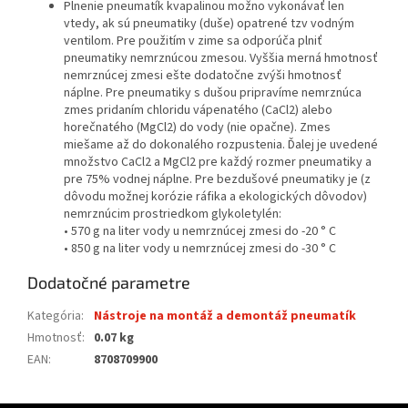
Plnenie pneumatík kvapalinou možno vykonávať len
vtedy, ak sú pneumatiky (duše) opatrené tzv vodným
ventilom. Pre použitím v zime sa odporúča plniť
pneumatiky nemrznúcou zmesou. Vyššia merná hmotnosť
nemrznúcej zmesi ešte dodatočne zvýši hmotnosť
náplne. Pre pneumatiky s dušou pripravíme nemrznúca
zmes pridaním chloridu vápenatého (CaCl2) alebo
horečnatého (MgCl2) do vody (nie opačne). Zmes
miešame až do dokonalého rozpustenia. Ďalej je uvedené
množstvo CaCl2 a MgCl2 pre každý rozmer pneumatiky a
pre 75% vodnej náplne. Pre bezdušové pneumatiky je (z
dôvodu možnej korózie ráfika a ekologických dôvodov)
nemrznúcim prostriedkom glykoletylén:
• 570 g na liter vody u nemrznúcej zmesi do -20 ° C
• 850 g na liter vody u nemrznúcej zmesi do -30 ° C
Dodatočné parametre
Kategória
:
Nástroje na montáž a demontáž pneumatík
Hmotnosť
:
0.07 kg
EAN
:
8708709900