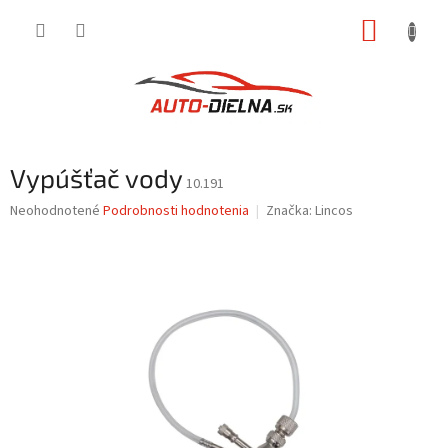
Prejsť
NÁKUP
na
obsah
KOŠÍK
Vypúšťač vody
10.191
Priemerné
Neohodnotené
Podrobnosti hodnotenia
Značka:
Lincos
hodnotenie
produktu
je
0,0
z
5
hviezdičiek.