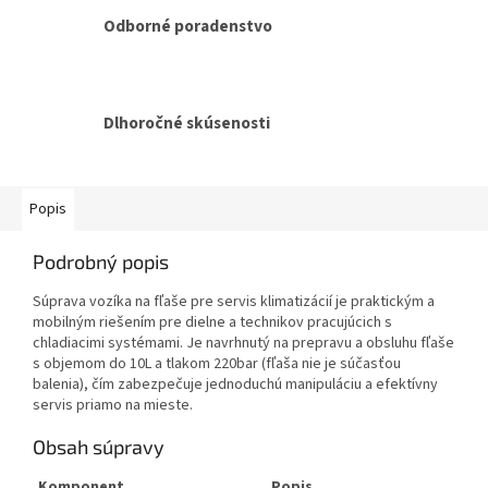
Odborné poradenstvo
Dlhoročné skúsenosti
Popis
Podrobný popis
Súprava vozíka na fľaše pre servis klimatizácií je praktickým a
mobilným riešením pre dielne a technikov pracujúcich s
chladiacimi systémami. Je navrhnutý na prepravu a obsluhu fľaše
s objemom do 10L a tlakom 220bar (fľaša nie je súčasťou
balenia), čím zabezpečuje jednoduchú manipuláciu a efektívny
servis priamo na mieste.
Obsah súpravy
Komponent
Popis