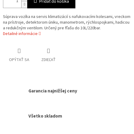
Pridať do košíka
Súprava vozíka na servis klimatizácií s nafukovacími kolesami, vreckom
na prístroje, detektorom úniku, manometrom, rýchlospojkami, hadicou
a redukčným ventilom. Určený pre fľašu do 10L/220bar.
Detailné informácie
OPÝTAŤ SA
ZDIEĽAŤ
Garancia najnižšej ceny
Všetko skladom