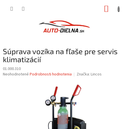
Prejsť
NÁKUP
na
obsah
KOŠÍK
Súprava vozíka na fľaše pre servis
klimatizácií
01.000.310
Priemerné
Neohodnotené
Podrobnosti hodnotenia
Značka:
Lincos
hodnotenie
produktu
je
0,0
z
5
hviezdičiek.