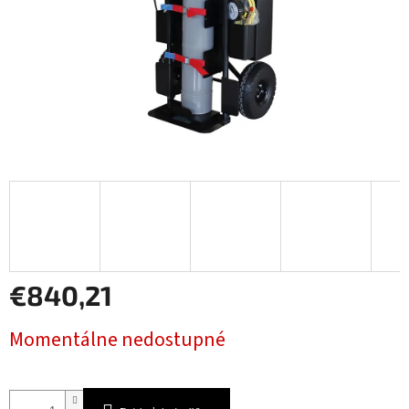
€840,21
Jednotková
Momentálne nedostupné
cena: