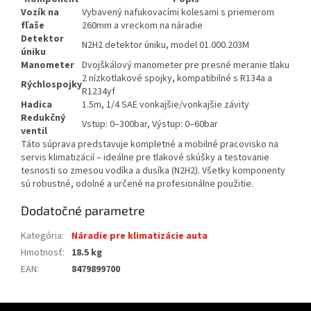
Vozík na
Vybavený nafukovacími kolesami s priemerom
fľaše
260mm a vreckom na náradie
Detektor
N2H2 detektor úniku, model 01.000.203M
úniku
Manometer
Dvojškálový manometer pre presné meranie tlaku
2 nízkotlakové spojky, kompatibilné s R134a a
Rýchlospojky
R1234yf
Hadica
1.5m, 1/4 SAE vonkajšie/vonkajšie závity
Redukčný
Vstup: 0–300bar, Výstup: 0–60bar
ventil
Táto súprava predstavuje kompletné a mobilné pracovisko na
servis klimatizácií – ideálne pre tlakové skúšky a testovanie
tesnosti so zmesou vodíka a dusíka (N2H2). Všetky komponenty
sú robustné, odolné a určené na profesionálne použitie.
Dodatočné parametre
Kategória
:
Náradie pre klimatizácie auta
Hmotnosť
:
18.5 kg
EAN
:
8479899700
Z