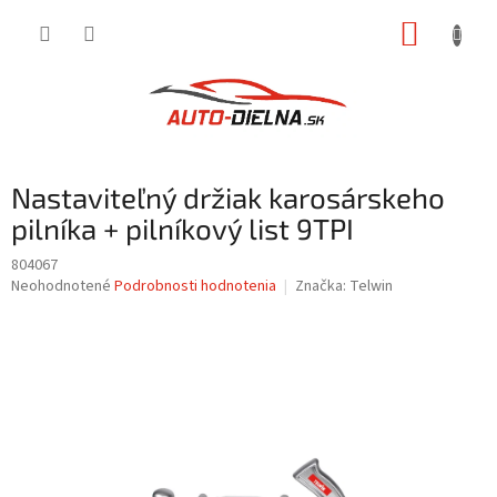
Prejsť
NÁKUP
na
obsah
KOŠÍK
Nastaviteľný držiak karosárskeho
pilníka + pilníkový list 9TPI
804067
Priemerné
Neohodnotené
Podrobnosti hodnotenia
Značka:
Telwin
hodnotenie
produktu
je
0,0
z
5
hviezdičiek.