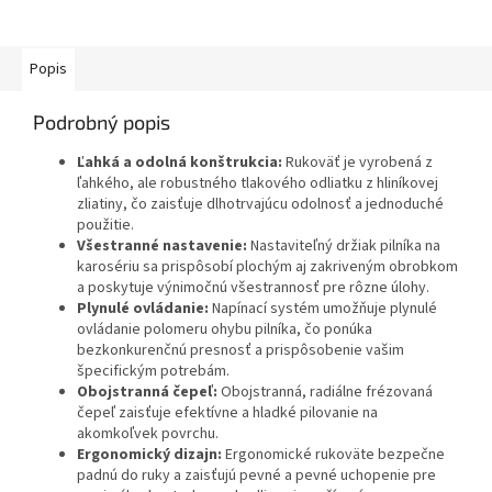
Popis
Podrobný popis
Ľahká a odolná konštrukcia:
Rukoväť je vyrobená z
ľahkého, ale robustného tlakového odliatku z hliníkovej
zliatiny, čo zaisťuje dlhotrvajúcu odolnosť a jednoduché
použitie.
Všestranné nastavenie:
Nastaviteľný držiak pilníka na
karosériu sa prispôsobí plochým aj zakriveným obrobkom
a poskytuje výnimočnú všestrannosť pre rôzne úlohy.
Plynulé ovládanie:
Napínací systém umožňuje plynulé
ovládanie polomeru ohybu pilníka, čo ponúka
bezkonkurenčnú presnosť a prispôsobenie vašim
špecifickým potrebám.
Obojstranná čepeľ:
Obojstranná, radiálne frézovaná
čepeľ zaisťuje efektívne a hladké pilovanie na
akomkoľvek povrchu.
Ergonomický dizajn:
Ergonomické rukoväte bezpečne
padnú do ruky a zaisťujú pevné a pevné uchopenie pre