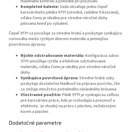
maximálnu kontrolu a pohodlie pri používaní.
Kompletné balenie:
Sada obsahuje jednu čepeľ
karosárskeho pilníka 9TPI (stredná, radiálne frézovaná),
vďaka čomu je ideálna pre stredne náročné úlohy
pilovania hneď po vybalení.
Čepeľ 9TPI sa považuje za stredne hrubú a poskytuje vynikajúcu
rovnováhu medzi rýchlym úberom materiálu a jemnejšou
povrchovou úpravou.
Rýchle odstraňovanie materiálu:
Konfigurácia zubov
9TPI umožňuje rýchle a efektívne odstraňovanie
materiálu, vďaka čomu je ideálny pre stredne náročné
úlohy.
Vynikajúca povrchová úprava:
Stredne hrubé zuby
poskytujú dostatočnú hladkosť na prípravu povrchu, čím
sa znižuje množstvo potrebného následného brúsenia.
Všestranné použitie:
Pilník 9TPI je vynikajúcou voľbou
pre karosárske práce, kde je rozhodujúca presnosť a
efektivita. Je vhodný na prácu s plechmi, neželeznými
kovmi a plastmi.
Dodatočné parametre