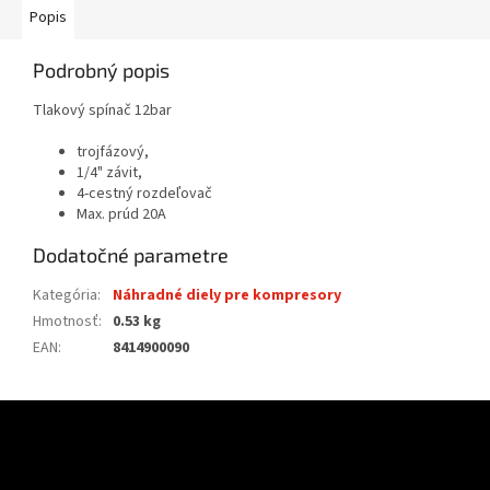
Popis
Podrobný popis
Tlakový spínač 12bar
trojfázový,
1/4" závit,
4-cestný rozdeľovač
Max. prúd 20A
Dodatočné parametre
Kategória
:
Náhradné diely pre kompresory
Hmotnosť
:
0.53 kg
EAN
:
8414900090
Z
á
p
ä