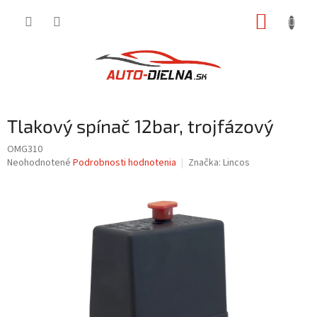
Prejsť
NÁKUP
na
obsah
KOŠÍK
Tlakový spínač 12bar, trojfázový
OMG310
Priemerné
Neohodnotené
Podrobnosti hodnotenia
Značka:
Lincos
hodnotenie
produktu
je
0,0
z
5
hviezdičiek.