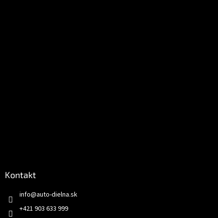
t
i
e
Kontakt
info
@
auto-dielna.sk
+421 903 633 999