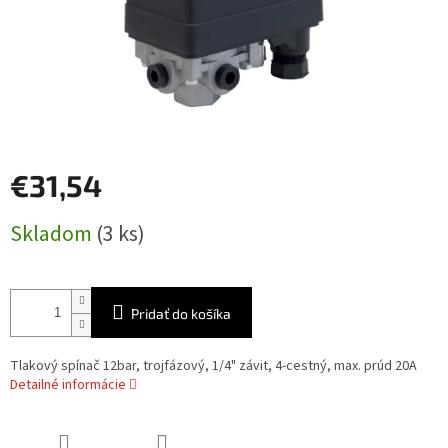
€31,54
Jednotková
Skladom
(3 ks)
cena:
Pridať do košíka
Tlakový spínač 12bar, trojfázový, 1/4" závit, 4-cestný, max. prúd 20A
Detailné informácie