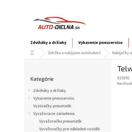
Prejsť
na
obsah
Zdviháky a držiaky
Vybavenie pneuservisu
Domov
Údržba a nabíjanie autobaterií
Nabíjačky a
B
Telw
o
Preskočiť
č
829392
Kategórie
kategórie
n
Priemer
Neohod
ý
hodnote
Zdviháky a držiaky
p
produkt
Vybavenie pneuservisu
je
a
0,0
Vyzúvačky pneumatík
n
z
e
Vyvažovacie zariadenia
5
l
Vyvažovačka pneumatík
hviezdič
Vyvažovačky pre nákladné vozidlá