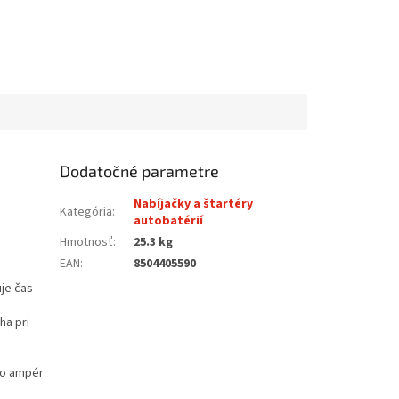
Dodatočné parametre
Nabíjačky a štartéry
Kategória
:
autobatérií
Hmotnosť
:
25.3 kg
EAN
:
8504405590
uje čas
ha pri
to ampér