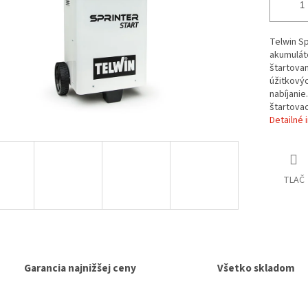
Telwin Sp
akumulát
štartovan
úžitkovýc
nabíjanie
štartovac
Detailné 
TLAČ
Garancia najnižšej ceny
Všetko skladom