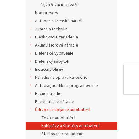
Vyvažovacie závažie
Kompresory
Autoopravárenské náradie
Zváracia technika
Pieskovacie zariadenia
Akumulátorové náradie
Dielenské vybavenie
Dielenský nábytok
Indukčný ohrev
Náradie na opravu karosérie
Autodiagnostika a programovanie
Ručné náradie
Pneumatické náradie
Údržba a nabíjanie autobaterií
Tester autobatérií
Nabíjačky a štartéry autobatérií
Štartovacie zariadenie