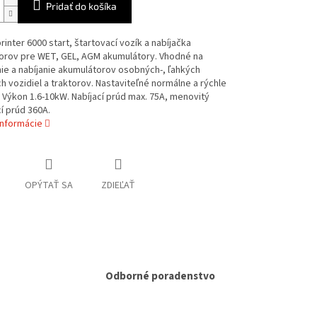
Pridať do košíka
rinter 6000 start, štartovací vozík a nabíjačka
orov pre WET, GEL, AGM akumulátory. Vhodné na
ie a nabíjanie akumulátorov osobných-, ľahkých
h vozidiel a traktorov. Nastaviteľné normálne a rýchle
. Výkon 1.6-10kW. Nabíjací prúd max. 75A, menovitý
í prúd 360A.
informácie
OPÝTAŤ SA
ZDIEĽAŤ
Odborné poradenstvo