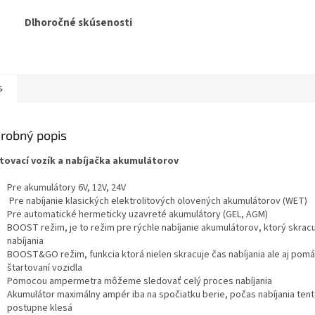
Dlhoročné skúsenosti
s
robný popis
tovací vozík a nabíjačka akumulátorov
Pre akumulátory 6V, 12V, 24V
Pre nabíjanie klasických elektrolitových olovených akumulátorov (WET)
Pre automatické hermeticky uzavreté akumulátory (GEL, AGM)
BOOST režim, je to režim pre rýchle nabíjanie akumulátorov, ktorý skrac
nabíjania
BOOST&GO režim, funkcia ktorá nielen skracuje čas nabíjania ale aj pomá
štartovaní vozidla
Pomocou ampermetra môžeme sledovať celý proces nabíjania
Akumulátor maximálny ampér iba na spočiatku berie, počas nabíjania ten
postupne klesá