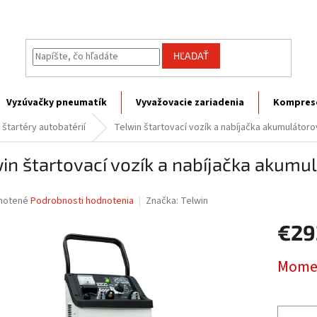
HĽADAŤ
Vyzúvačky pneumatík
Vyvažovacie zariadenia
Kompres
 štartéry autobatérií
Telwin štartovací vozík a nabíjačka akumulátorov
in štartovací vozík a nabíjačka akumul
né
notené
Podrobnosti hodnotenia
Značka:
Telwin
nie
€29
u
Jednotk
Momen
cena:
iek.