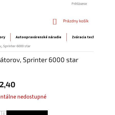
Prihlásenie
NÁKUPNÝ
Prázdny košík
KOŠÍK
ory
Autoopravárenské náradie
Zváracia technika
P
, Sprinter 6000 star
átorov, Sprinter 6000 star
2,40
ová
tálne nedostupné