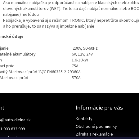
Ako manuálna nabíjačka je odporúčaná na nabíjanie klasických elektrolito
olovených akumulátorov (WET). Tieto sa dajú nabíjať normálne alebo BO
nabíjanie) metódou
Nabíjačka je vybavená aj s režimom TRONIC, ktorý nepretržite skontroluje
a ho prerušuje, to sa nazýva aj impulzné nabíjanie
nické údaje
janie
230V, 50-60Hz
jateľné akumulátory
6V,
12V, 24V
n
1.6-10kW
ací prúd
75A
vitý štartovací prúd 1V/C EN60335-2-29
360A
 štartovací prúd
570A
kt
Informácie pre vás
Kontakty
o
@
auto-dielna.sk
Obchodné podmienky
1 903 633 999
Záruka a reklamácie
odielna.sk