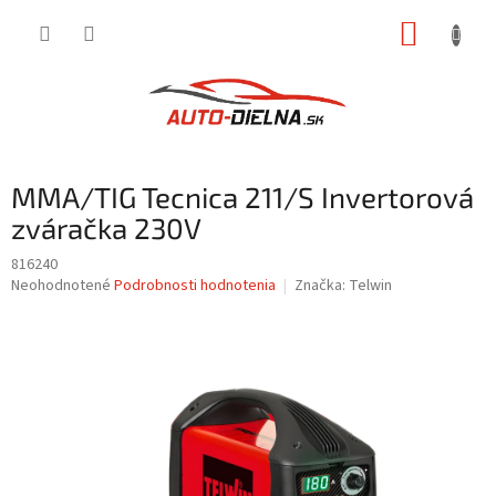
Prejsť
NÁKUP
na
obsah
KOŠÍK
MMA/TIG Tecnica 211/S Invertorová
zváračka 230V
816240
Priemerné
Neohodnotené
Podrobnosti hodnotenia
Značka:
Telwin
hodnotenie
produktu
je
0,0
z
5
hviezdičiek.