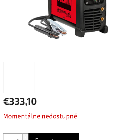
€333,10
Jednotková
Momentálne nedostupné
cena: