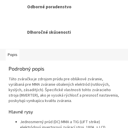
Odborné poradenstvo
Dlhoročné skúsenosti
Popis
Podrobný popis
Táto zváračka je zdrojom prúdu pre oblúkové zváranie,
vyrábaná pre MMA zváranie obalených elektród (rutilových,
kyslých, zásaditých). Špecifické vlastnosti tohto zváracieho
stroja (INVERTER), ako je vysoká rýchlosť a presnosť nastavenia,
poskytujú vynikajúcu kvalitu zvárania.
Hlavné rysy
Jednosmerný prúd (DC) MMA a TIG (LIFT strike)
elektródový invertorový zvárací stroj, 180A, s LCD