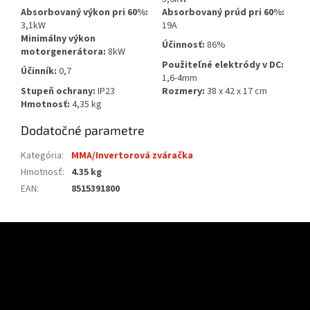
Absorbovaný výkon pri 60%:
Absorbovaný prúd pri 60%:
3,1kW
19A
Minimálny výkon
Účinnosť:
86%
motorgenerátora:
8kW
Použiteľné elektródy v DC:
Účinník:
0,7
1,6-4mm
Stupeň ochrany:
IP23
Rozmery:
38 x 42 x 17 cm
Hmotnosť:
4,35 kg
Dodatočné parametre
Kategória
:
MMA/Invertorová zváračka
Hmotnosť
:
4.35 kg
EAN
:
8515391800
Z
á
p
ä
t
i