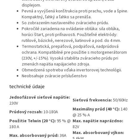
displejom.
Pevná a vyvýšená konštrukcia proti prachu, vode a špine.
Kompaktný, ľahký a ľahko sa prenáša.
So zobrazením nastaveného zváracieho prúdu.
Pokročilé zariadenia na ovládanie oblúka: sila oblúka,
horúci štart, proti priľnavosti. Použiteľné elektródy:
rutilové, bázické, nerezové, liatinové a pod. do 4 mm.
Termostatická, prepäťová, podpäťová, nadprúdová
ochrana. Kompatibilné pre použitie s motorgenerátorom
(230V, +/-15%). Vysoká stabilita zváracieho prúdu pri
zmenách napätia napájacieho zdroja.
Obmedzená spotreba vďaka invertorovej technológii.
Neobsahuje zváracie príslušenstvo
technické údaje
Jednofázové sieťové napätie:
Sieťová frekvencia:
50/60Hz
230V
Maximálny prúd (40 °C):
140
Prúdový rozsah:
10-180A
@ 25 % A
Použitie Telwin (20 °C):
95 % @
Max. napätie naprázdno:
180 A
82V
Max. absorbovaný výkon:
Max. absorbovaný prúd:
36A
5,6kW