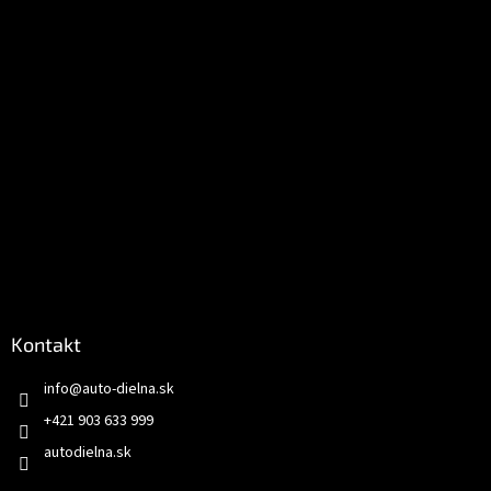
e
Kontakt
info
@
auto-dielna.sk
+421 903 633 999
autodielna.sk