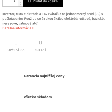
Pridať do košíka
Invertor, MMA elektróda a TIG zváračka na jednosmerný prúd (DC) s
poškriabaním. Použitie so širokou škálou elektród: rutilové, bázické,
nerezové, liatinové atď.
Detailné informácie
OPÝTAŤ SA
ZDIEĽAŤ
Garancia najnižšej ceny
Všetko skladom