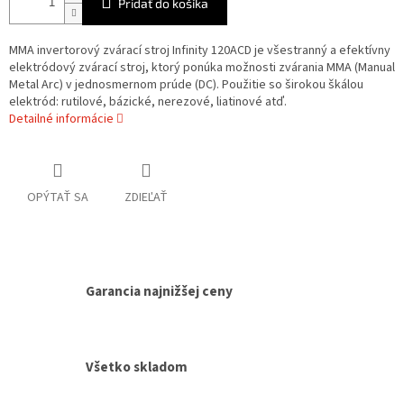
Pridať do košíka
MMA invertorový zvárací stroj Infinity 120ACD je všestranný a efektívny
elektródový zvárací stroj, ktorý ponúka možnosti zvárania MMA (Manual
Metal Arc) v jednosmernom prúde (DC). Použitie so širokou škálou
elektród: rutilové, bázické, nerezové, liatinové atď.
Detailné informácie
OPÝTAŤ SA
ZDIEĽAŤ
Garancia najnižšej ceny
Všetko skladom