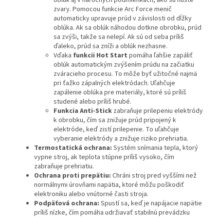
oblúk aj v náročných podmienkach, ako sú husté
zvary. Pomocou funkcie Arc Force menič
automaticky upravuje prúd v závislosti od dĺžky
oblúka. Ak sa oblúk náhodou dotkne obrobku, prúd
sa zvýši, takže sa nelepí. Ak sú od seba príliš
ďaleko, prúd sa zníži a oblúk nezhasne.
Vďaka
funkcii Hot Start
pomáha ľahšie zapáliť
oblúk automatickým zvýšením prúdu na začiatku
zváracieho procesu. To môže byť užitočné najmä
pri ťažko zápalných elektródach. Uľahčuje
zapálenie oblúka pre materiály, ktoré sú príliš
studené alebo príliš hrubé.
Funkcia Anti-Stick
zabraňuje prilepeniu elektródy
k obrobku, čím sa znižuje prúd pripojený k
elektróde, keď zistí prilepenie. To uľahčuje
vyberanie elektródy a znižuje riziko prehriatia.
Termostatická ochrana:
Systém snímania tepla, ktorý
vypne stroj, ak teplota stúpne príliš vysoko, čím
zabraňuje prehriatiu.
Ochrana proti prepätiu:
Chráni stroj pred vyššími než
normálnymi úrovňami napätia, ktoré môžu poškodiť
elektroniku alebo vnútorné časti stroja.
Podpäťová ochrana:
Spustí sa, keď je napájacie napätie
príliš nízke, čím pomáha udržiavať stabilnú prevádzku