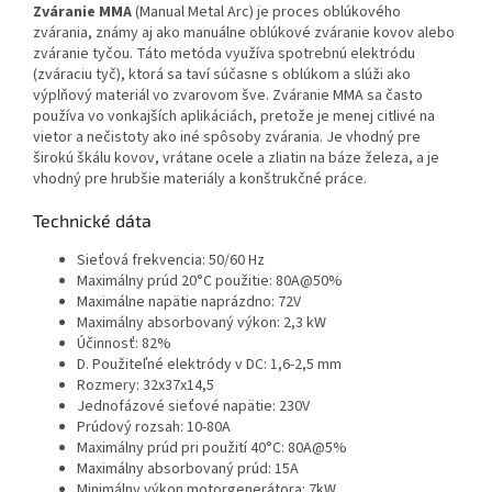
Zváranie
MMA
(Manual Metal Arc) je proces oblúkového
zvárania, známy aj ako manuálne oblúkové zváranie kovov alebo
zváranie tyčou. Táto metóda využíva spotrebnú elektródu
(zváraciu tyč), ktorá sa taví súčasne s oblúkom a slúži ako
výplňový materiál vo zvarovom šve. Zváranie MMA sa často
používa vo vonkajších aplikáciách, pretože je menej citlivé na
vietor a nečistoty ako iné spôsoby zvárania. Je vhodný pre
širokú škálu kovov, vrátane ocele a zliatin na báze železa, a je
vhodný pre hrubšie materiály a konštrukčné práce.
Technické dáta
Sieťová frekvencia: 50/60 Hz
Maximálny prúd 20°C použitie: 80A@50%
Maximálne napätie naprázdno: 72V
Maximálny absorbovaný výkon: 2,3 kW
Účinnosť: 82%
D. Použiteľné elektródy v DC: 1,6-2,5 mm
Rozmery: 32x37x14,5
Jednofázové sieťové napätie: 230V
Prúdový rozsah: 10-80A
Maximálny prúd pri použití 40°C: 80A@5%
Maximálny absorbovaný prúd: 15A
Minimálny výkon motorgenerátora: 7kW