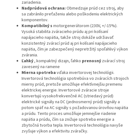
zariadenia.
Nadprúdová ochrana:
Obmedzuje prúd cez stroj, aby
sa zabránilo preťaženiu alebo poškodeniu elektrických
komponentov.
Kompatibilný s
motorgenerátorom (230V, +/-15%).
Vysoká stabilita zváracieho prúdu aj pri kolísaní
napájacieho napätia, takže stroj dokáže udržiavať
konzistentný zvárací prúd aj pri kolísaní napájacieho
napätia, čím je zabezpečený nepretržitý spoľahlivý výkon
zvárania.
Ľahký
, kompaktný dizajn, ľahko
prenosný
zvárací stroj
zavesený na ramene
Mierna spotreba
vďaka invertorovej technológii.
Invertorová technológia spotrebúva vo zváracích strojoch
mierny prúd, pretože umožňuje efektívnejšiu premenu
elektrickej energie. Invertorové zváracie stroje
konvertujú vysokofrekvenčné AC (striedavý prúd)
elektrické signály na DC (jednosmerný prúd) signály a
potom späť na AC signály s požadovanou úrovňou napätia
a prúdu. Tento proces umožňuje jemnejšie riadenie
napätia a prúdu, čím sa znižuje spotreba energie a
zbytočná tvorba tepla. Invertorová technológia navyše
zvyšuje výkon a efektivitu zváračky.