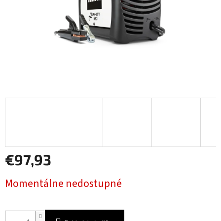
€97,93
Jednotková
Momentálne nedostupné
cena: