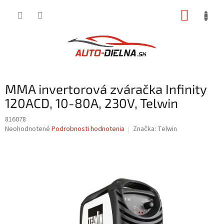
Prejsť
NÁKUP
na
obsah
KOŠÍK
MMA invertorová zváračka Infinity
120ACD, 10-80A, 230V, Telwin
816078
Priemerné
Neohodnotené
Podrobnosti hodnotenia
Značka:
Telwin
hodnotenie
produktu
je
0,0
z
5
hviezdičiek.