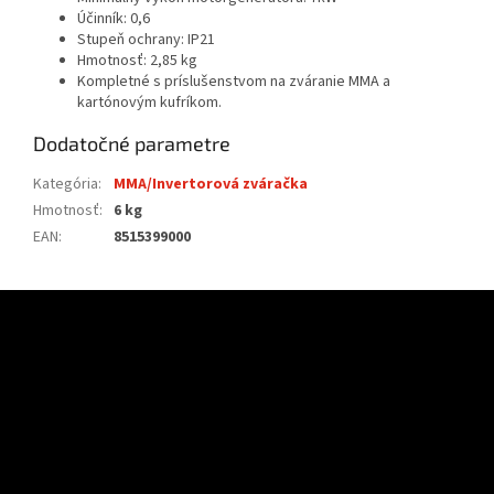
Účinník: 0,6
Stupeň ochrany: IP21
Hmotnosť: 2,85 kg
Kompletné s príslušenstvom na zváranie MMA a
kartónovým kufríkom.
Dodatočné parametre
Kategória
:
MMA/Invertorová zváračka
Hmotnosť
:
6 kg
EAN
:
8515399000
Z
á
p
ä
t
i
e