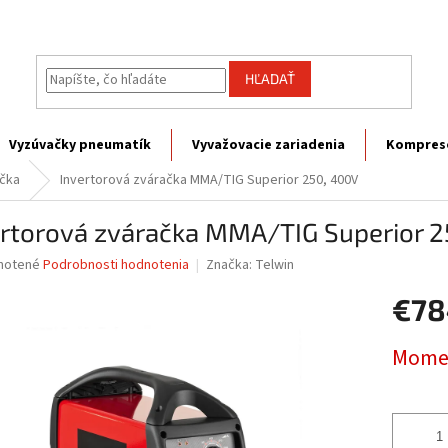
HĽADAŤ
Vyzúvačky pneumatík
Vyvažovacie zariadenia
Kompres
čka
Invertorová zváračka MMA/TIG Superior 250, 400V
ertorová zváračka MMA/TIG Superior 2
né
notené
Podrobnosti hodnotenia
Značka:
Telwin
nie
€78
u
Jednotk
Momen
cena:
iek.