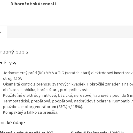
Dlhoročné skúsenosti
s
robný popis
vné rysy
Jednosmerný prúd (DC) MMA a TIG (scratch start) elektródový invertorov
stroj, 250A
Okamžitá kontrola prenosu zvarových kvapiek. Pokročilé zariadenia na o
oblúka: sila oblúka, horúci štart, proti priľnavosti.
Použiteľné elektródy: rutilové, bázické, nerezové, liatinové a pod. do 5 
Termostatická, prepäťová, podpäťová, nadprúdová ochrana. Kompatibil
použitie s motorgenerátorom (230V, +/-15%).
Kompaktný a ľahko sa prenáša.
hnické údaje
fázové sieťové napätie:
400V
Sieťová frekvencia:
50/60Hz