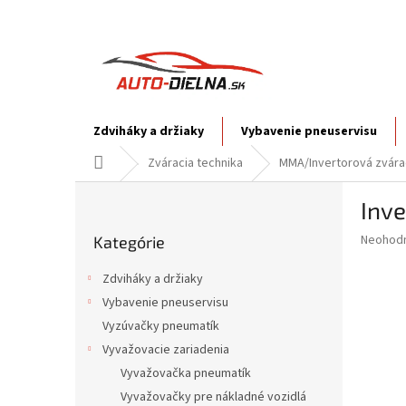
Prejsť
na
obsah
Zdviháky a držiaky
Vybavenie pneuservisu
Domov
Zváracia technika
MMA/Invertorová zvára
B
Inv
o
Preskočiť
č
Priemer
Neohod
Kategórie
kategórie
n
hodnote
ý
produkt
Zdviháky a držiaky
p
je
Vybavenie pneuservisu
0,0
a
z
Vyzúvačky pneumatík
n
5
e
Vyvažovacie zariadenia
hviezdič
l
Vyvažovačka pneumatík
Vyvažovačky pre nákladné vozidlá