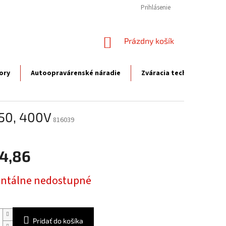
Prihlásenie
NÁKUPNÝ
Prázdny košík
KOŠÍK
ory
Autoopravárenské náradie
Zváracia technika
P
50, 400V
816039
4,86
ová
tálne nedostupné
Pridať do košíka