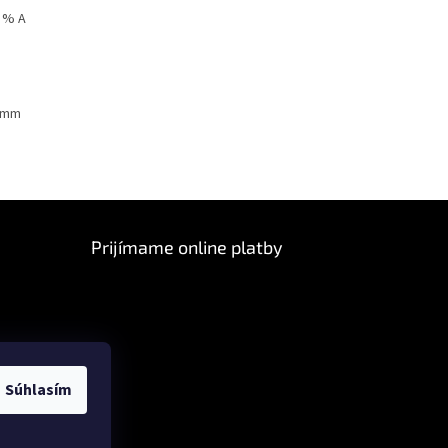
 % A
5mm
Prijímame online platby
Súhlasím