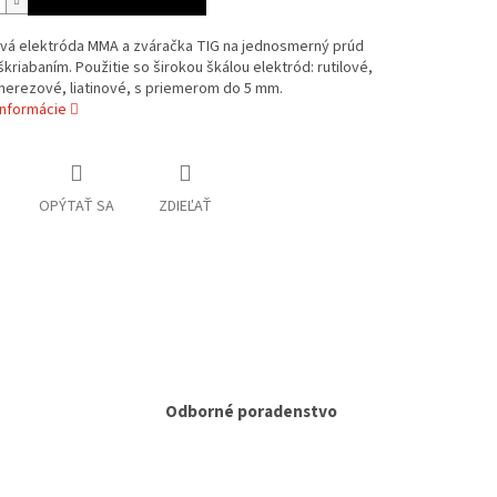
ová elektróda MMA a zváračka TIG na jednosmerný prúd
škriabaním. Použitie so širokou škálou elektród: rutilové,
nerezové, liatinové, s priemerom do 5 mm.
informácie
OPÝTAŤ SA
ZDIEĽAŤ
Odborné poradenstvo