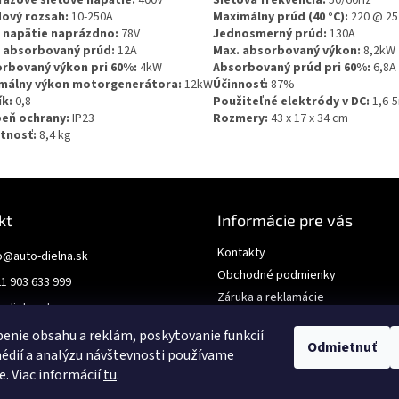
ový rozsah:
10-250A
Maximálny prúd (40 °C):
220 @ 25
 napätie naprázdno:
78V
Jednosmerný prúd:
130A
 absorbovaný prúd:
12A
Max. absorbovaný výkon:
8,2kW
rbovaný výkon pri 60%:
4kW
Absorbovaný prúd pri 60%:
6,8A
málny výkon motorgenerátora:
12kW
Účinnosť:
87%
ík:
0,8
Použiteľné elektródy v DC:
1,6-
eň ochrany:
IP23
Rozmery:
43 x 17 x 34 cm
tnosť:
8,4 kg
kt
Informácie pre vás
Kontakty
o
@
auto-dielna.sk
Obchodné podmienky
1 903 633 999
Záruka a reklamácie
odielna.sk
GDPR
enie obsahu a reklám, poskytovanie funkcií
Odmietnuť
édií a analýzu návštevnosti používame
e. Viac informácií
tu
.