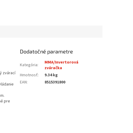
Dodatočné parametre
MMA/Invertorová
Kategória
:
zváračka
ý zvárací
Hmotnosť
:
9.34 kg
EAN
:
8515391800
vládanie
mm.
né pre