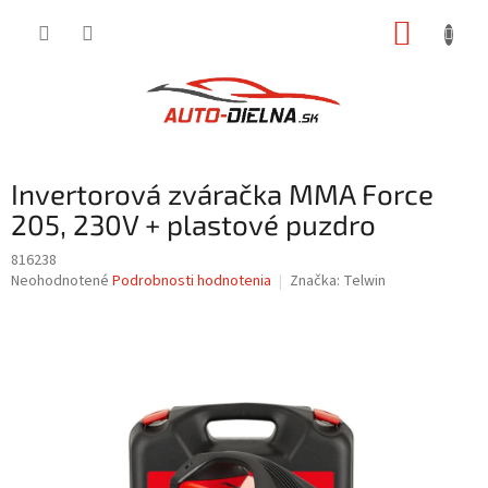
Prejsť
NÁKUP
na
obsah
KOŠÍK
Invertorová zváračka MMA Force
205, 230V + plastové puzdro
816238
Priemerné
Neohodnotené
Podrobnosti hodnotenia
Značka:
Telwin
hodnotenie
produktu
je
0,0
z
5
hviezdičiek.