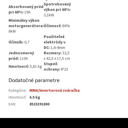
Spotrebovaný
Absorbovaný prúd
výkon pri 60%:
pri 60%:
19A
3,1kW
Minimálny výkon
motorgenerátora:
Účinnosť:
86%
8kW
Použiteľné
Účinník:
0,7
elektródy v
DC:
1,6-4mm
Jednosmerný
Rozmery:
32,5
prúd:
110A
x 42,5 x 17,5 cm
Stupeň
Hmotnosť:
5,81 kg
ochrany:
IP23
Dodatočné parametre
Kategória
:
MMA/Invertorová zváračka
Hmotnosť
:
6.5 kg
EAN
:
8515391800
Z
á