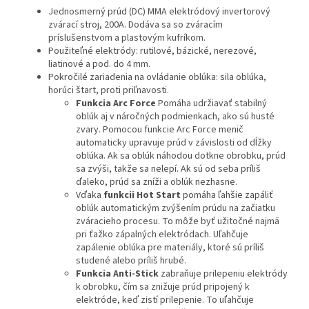
Jednosmerný prúd (DC) MMA elektródový invertorový
zvárací stroj, 200A. Dodáva sa so zváracím
príslušenstvom a plastovým kufríkom.
Použiteľné elektródy: rutilové, bázické, nerezové,
liatinové a pod. do 4 mm.
Pokročilé zariadenia na ovládanie oblúka: sila oblúka,
horúci štart, proti priľnavosti.
Funkcia Arc Force
Pomáha udržiavať stabilný
oblúk aj v náročných podmienkach, ako sú husté
zvary. Pomocou funkcie Arc Force menič
automaticky upravuje prúd v závislosti od dĺžky
oblúka. Ak sa oblúk náhodou dotkne obrobku, prúd
sa zvýši, takže sa nelepí. Ak sú od seba príliš
ďaleko, prúd sa zníži a oblúk nezhasne.
Vďaka
funkcii Hot Start
pomáha ľahšie zapáliť
oblúk automatickým zvýšením prúdu na začiatku
zváracieho procesu. To môže byť užitočné najmä
pri ťažko zápalných elektródach. Uľahčuje
zapálenie oblúka pre materiály, ktoré sú príliš
studené alebo príliš hrubé.
Funkcia Anti-Stick
zabraňuje prilepeniu elektródy
k obrobku, čím sa znižuje prúd pripojený k
elektróde, keď zistí prilepenie. To uľahčuje