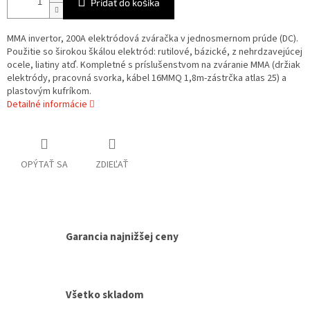
Pridať do košíka
MMA invertor, 200A elektródová zváračka v jednosmernom prúde (DC).
Použitie so širokou škálou elektród: rutilové, bázické, z nehrdzavejúcej
ocele, liatiny atď. Kompletné s príslušenstvom na zváranie MMA (držiak
elektródy, pracovná svorka, kábel 16MMQ 1,8m-zástrčka atlas 25) a
plastovým kufríkom.
Detailné informácie
OPÝTAŤ SA
ZDIEĽAŤ
Garancia najnižšej ceny
Všetko skladom