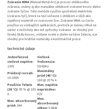
Zváranie
MMA
(Manual Metal Arc) je proces oblúkového
zvárania, známy aj ako manuálne oblúkové zváranie kovov alebo
zváranie tyčou. Táto metóda využíva spotrebnú elektródu
(zváraciu tyč), ktorá sa taví súčasne s oblúkom a slúži ako
výplňový materiál vo zvarovom šve. Zváranie MMA sa často
používa vo vonkajších aplikáciách, pretože je menej citlivé na
vietor a nečistoty ako iné spôsoby zvárania. Je vhodný pre
širokú škálu kovov, vrátane ocele a zliatin na báze železa, a je
vhodný pre hrubšie materiály a konštrukčné práce.
technické údaje
Jednofázové
Sieťová
sieťové napätie:
frekvencia:
230V
50/60Hz
Maximálny
Prúdový rozsah:
prúd (40 °C):
10-200A
180 @ 20 % A
Použitie Telwin
Max. napätie
(20 °C):
95 % @ 180
naprázdno:
A
82V
Max.
Max. absorbovaný
absorbovaný
prúd:
36A
výkon:
5,6kW