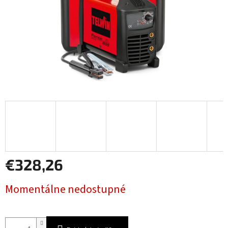
€328,26
Jednotková
Momentálne nedostupné
cena: