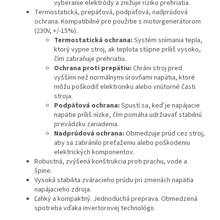
vyberanie elektródy a znižuje riziko prehriatia.
Termostatická, prepäťová, podpäťová, nadprúdová
ochrana. Kompatibilné pre použitie s motorgenerátorom
(230V, +/-15%).
Termostatická ochrana:
Systém snímania tepla,
ktorý vypne stroj, ak teplota stúpne príliš vysoko,
čím zabraňuje prehriatiu.
Ochrana proti prepätiu:
Chráni stroj pred
vyššími než normálnymi úrovňami napätia, ktoré
môžu poškodiť elektroniku alebo vnútorné časti
stroja.
Podpäťová ochrana:
Spustí sa, keď je napájacie
napätie príliš nízke, čím pomáha udržiavať stabilnú
prevádzku zariadenia.
Nadprúdová ochrana:
Obmedzuje prúd cez stroj,
aby sa zabránilo preťaženiu alebo poškodeniu
elektrických komponentov.
Robustná, zvýšená konštrukcia proti prachu, vode a
špine.
Vysoká stabilita zváracieho prúdu pri zmenách napätia
napájacieho zdroja.
Ľahký a kompaktný. Jednoduchá preprava. Obmedzená
spotreba vďaka invertorovej technológii.