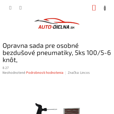
Prejsť
NÁKUP
na
obsah
KOŠÍK
Opravna sada pre osobné
bezdušové pneumatiky, 5ks 100/5-6
knôt,
8.27
Priemerné
Neohodnotené
Podrobnosti hodnotenia
Značka:
Lincos
hodnotenie
produktu
je
0,0
z
5
hviezdičiek.