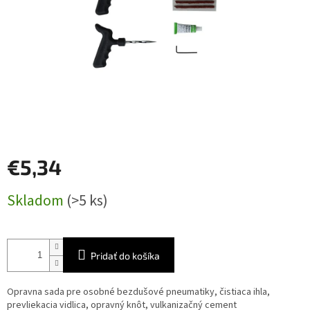
€5,34
Jednotková
Skladom
(>5 ks)
cena:
Pridať do košíka
Opravna sada pre osobné bezdušové pneumatiky, čistiaca ihla,
prevliekacia vidlica, opravný knôt, vulkanizačný cement