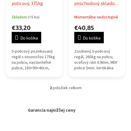
v
policový, 175kg
poschodový skladový
u
regál 180x40x90cm,
k
nosnosť 265kg na
Skladom
(>5 ks)
Momentálne nedostupné
t
policu
o
€33,20
€40,85
v
Do košíka
Do košíka
5-policový pozinkovaný
Zosilnený 5-policový
regál s nosnosťou 175kg
regál, 265kg na policu,
na policu, nastaviteľné
oceľový rám 0.9mm, MDF
police, 180×90×40cm,
police 5mm. Vertikálna
ochranné nožičky proti
alebo horizontálna
poškodeniu podlahy.
montáž bez skrutiek.
2
položiek celkom
O
v
l
á
Garancia najnižšej ceny
d
a
c
i