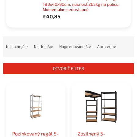
180x40x90cm, nosnosť 265kg na policu
Momentálne nedostupné
€40,85
R
a
Najlacnejšie
Najdrahšie
Najpredávanejšie
Abecedne
d
e
n
OTVORIŤ FILTER
i
e
V
p
ý
r
p
o
i
d
s
u
p
k
r
t
o
o
Pozinkovaný regál 5-
Zosilnený 5-
d