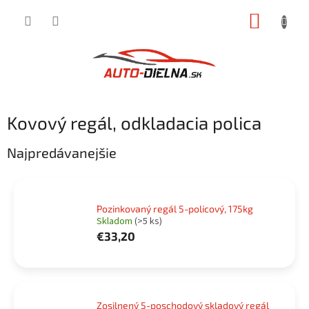
Prejsť
NÁKUP
na
obsah
KOŠÍK
Kovový regál, odkladacia polica
Najpredávanejšie
Pozinkovaný regál 5-policový, 175kg
Skladom
(>5 ks)
€33,20
Zosilnený 5-poschodový skladový regál