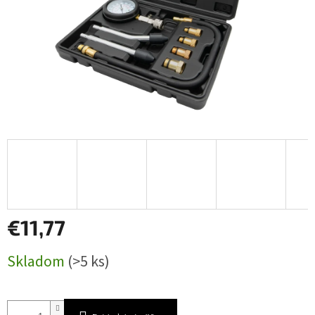
€11,77
Jednotková
Skladom
(>5 ks)
cena: