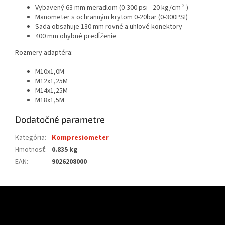
2
Vybavený 63 mm meradlom (0-300 psi - 20 kg/cm
)
Manometer s ochranným krytom 0-20bar (0-300PSI)
Sada obsahuje 130 mm rovné a uhlové konektory
400 mm ohybné predĺženie
Rozmery adaptéra:
M10x1,0M
M12x1,25M
M14x1,25M
M18x1,5M
Dodatočné parametre
Kategória
:
Kompresiometer
Hmotnosť
:
0.835 kg
EAN
:
9026208000
Z
á
p
ä