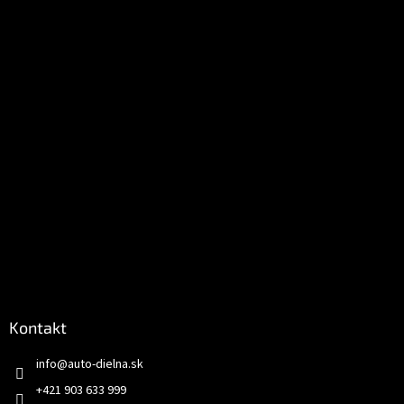
t
i
e
Kontakt
info
@
auto-dielna.sk
+421 903 633 999