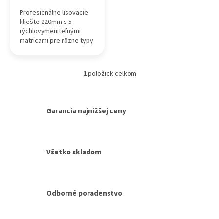
Profesionálne lisovacie
kliešte 220mm s 5
rýchlovymeniteľnými
matricami pre rôzne typy
koncoviek. Vrátane
prepravného puzdra.
1
položiek celkom
O
v
l
á
Garancia najnižšej ceny
d
a
c
i
Všetko skladom
e
p
r
v
k
Odborné poradenstvo
y
v
ý