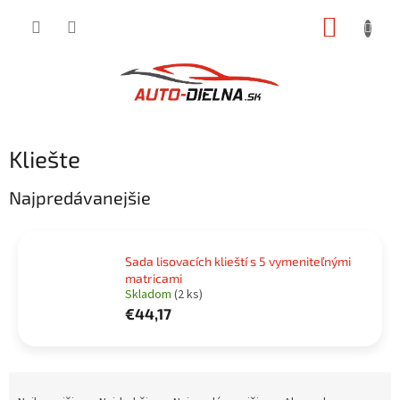
Prejsť
NÁKUP
na
obsah
KOŠÍK
Kliešte
Najpredávanejšie
Sada lisovacích klieští s 5 vymeniteľnými
matricami
Skladom
(2 ks)
€44,17
R