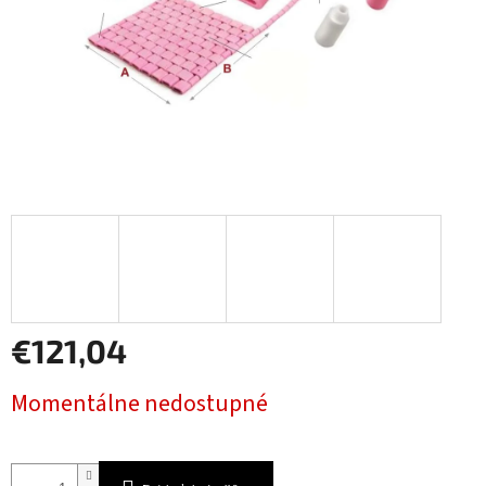
€121,04
Jednotková
Momentálne nedostupné
cena: