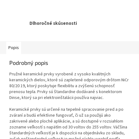
Dlhoročné skúsenosti
Popis
Podrobný popis
Pružné keramické prvky vyrobené z vysoko kvalitných
keramických dielov, ktoré sú zapletené odporovým drôtom NiCr
80/20 19, ktorý poskytuje flexibilitu a zvýšenú schopnosť
prenosu tepla. Prvky sú štandardne dodávané s konektorom
Dinse, ktorý sa pri elektroinštalácii používa najviac.
Keramické prvky sú určené na tepelné spracovanie pred a po
zváraní a budú efektívne fungovať, či už sa použijú ako
zakrivené alebo ploché aplikácie, a sú dostupné v rozsiahlom
zozname veľkostí s napätím od 30 voltov do 255 voltov. Väčšina
štandardných veľkostí je k dispozícii na objednávku zo skladu,