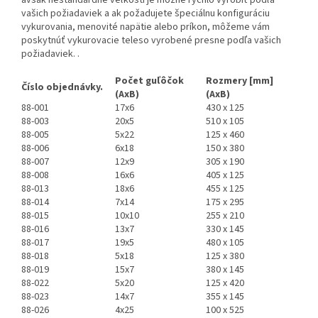
avšak neštandardné veľkosti je možné rýchlo vyrobiť podľa
vašich požiadaviek a ak požadujete špeciálnu konfiguráciu
vykurovania, menovité napätie alebo príkon, môžeme vám
poskytnúť vykurovacie teleso vyrobené presne podľa vašich
požiadaviek. .
Počet guľôčok
Rozmery [mm]
Číslo objednávky.
(AxB)
(AxB)
88-001
17x6
430 x 125
88-003
20x5
510 x 105
88-005
5x22
125 x 460
88-006
6x18
150 x 380
88-007
12x9
305 x 190
88-008
16x6
405 x 125
88-013
18x6
455 x 125
88-014
7x14
175 x 295
88-015
10x10
255 x 210
88-016
13x7
330 x 145
88-017
19x5
480 x 105
88-018
5x18
125 x 380
88-019
15x7
380 x 145
88-022
5x20
125 x 420
88-023
14x7
355 x 145
88-026
4x25
100 x 525