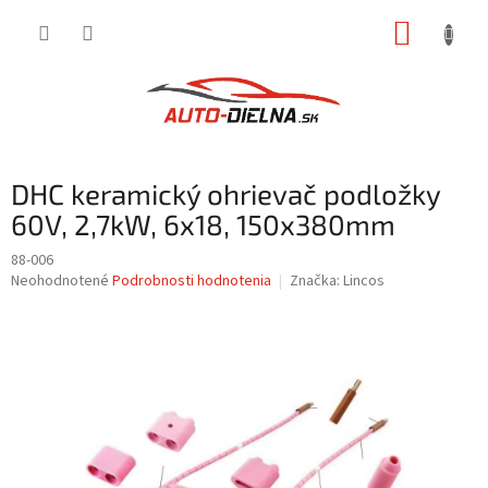
Prejsť
NÁKUP
na
obsah
KOŠÍK
DHC keramický ohrievač podložky
60V, 2,7kW, 6x18, 150x380mm
88-006
Priemerné
Neohodnotené
Podrobnosti hodnotenia
Značka:
Lincos
hodnotenie
produktu
je
0,0
z
5
hviezdičiek.