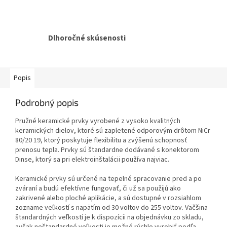
Dlhoročné skúsenosti
Popis
Podrobný popis
Pružné keramické prvky vyrobené z vysoko kvalitných
keramických dielov, ktoré sú zapletené odporovým drôtom NiCr
80/20 19, ktorý poskytuje flexibilitu a zvýšenú schopnosť
prenosu tepla. Prvky sú štandardne dodávané s konektorom
Dinse, ktorý sa pri elektroinštalácii používa najviac.
Keramické prvky sú určené na tepelné spracovanie pred a po
zváraní a budú efektívne fungovať, či už sa použijú ako
zakrivené alebo ploché aplikácie, a sú dostupné v rozsiahlom
zozname veľkostí s napätím od 30 voltov do 255 voltov. Väčšina
štandardných veľkostí je k dispozícii na objednávku zo skladu,