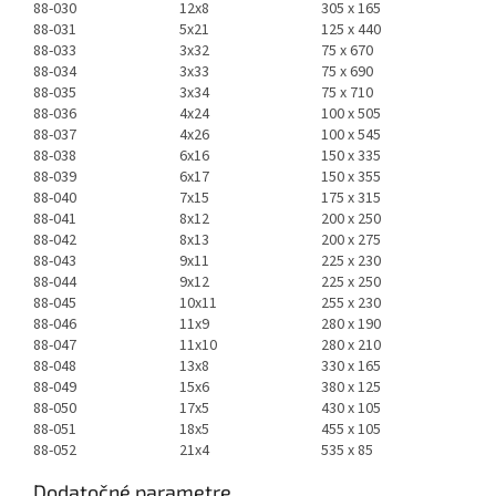
88-030
12x8
305 x 165
88-031
5x21
125 x 440
88-033
3x32
75 x 670
88-034
3x33
75 x 690
88-035
3x34
75 x 710
88-036
4x24
100 x 505
88-037
4x26
100 x 545
88-038
6x16
150 x 335
88-039
6x17
150 x 355
88-040
7x15
175 x 315
88-041
8x12
200 x 250
88-042
8x13
200 x 275
88-043
9x11
225 x 230
88-044
9x12
225 x 250
88-045
10x11
255 x 230
88-046
11x9
280 x 190
88-047
11x10
280 x 210
88-048
13x8
330 x 165
88-049
15x6
380 x 125
88-050
17x5
430 x 105
88-051
18x5
455 x 105
88-052
21x4
535 x 85
Dodatočné parametre