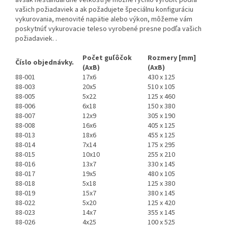
avšak neštandardné veľkosti je možné rýchlo vyrobiť podľa
vašich požiadaviek a ak požadujete špeciálnu konfiguráciu
vykurovania, menovité napätie alebo výkon, môžeme vám
poskytnúť vykurovacie teleso vyrobené presne podľa vašich
požiadaviek. .
Počet guľôčok
Rozmery [mm]
Číslo objednávky.
(AxB)
(AxB)
88-001
17x6
430 x 125
88-003
20x5
510 x 105
88-005
5x22
125 x 460
88-006
6x18
150 x 380
88-007
12x9
305 x 190
88-008
16x6
405 x 125
88-013
18x6
455 x 125
88-014
7x14
175 x 295
88-015
10x10
255 x 210
88-016
13x7
330 x 145
88-017
19x5
480 x 105
88-018
5x18
125 x 380
88-019
15x7
380 x 145
88-022
5x20
125 x 420
88-023
14x7
355 x 145
88-026
4x25
100 x 525