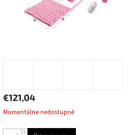
€121,04
Jednotková
Momentálne nedostupné
cena: