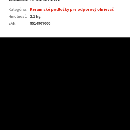
Kategória
:
Keramické podložky pre odporový ohrievač
Hmotnosť
:
2.1 kg
EAN
:
8514907000
Z
á
p
ä
t
i
e