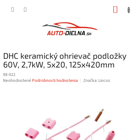
Prejsť
NÁKUP
na
obsah
KOŠÍK
DHC keramický ohrievač podložky
60V, 2,7kW, 5x20, 125x420mm
88-022
Priemerné
Neohodnotené
Podrobnosti hodnotenia
Značka:
Lincos
hodnotenie
produktu
je
0,0
z
5
hviezdičiek.