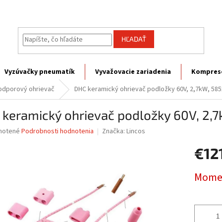
HĽADAŤ
Vyzúvačky pneumatík
Vyvažovacie zariadenia
Kompres
odporový ohrievač
DHC keramický ohrievač podložky 60V, 2,7kW, 5
 keramický ohrievač podložky 60V, 2
né
notené
Podrobnosti hodnotenia
Značka:
Lincos
nie
€12
u
Jednotk
Momen
cena:
iek.