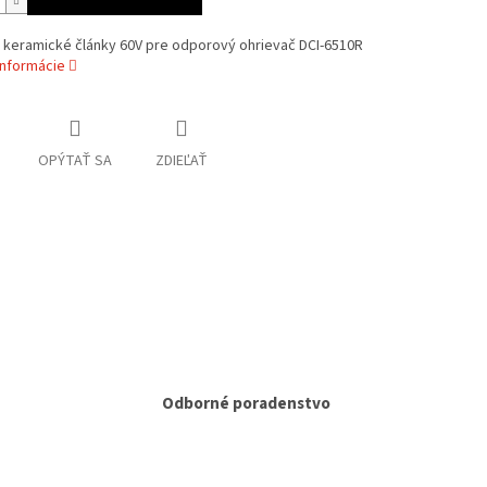
é keramické články 60V pre odporový ohrievač DCI-6510R
informácie
OPÝTAŤ SA
ZDIEĽAŤ
Odborné poradenstvo