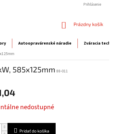
Prihlásenie
NÁKUPNÝ
Prázdny košík
KOŠÍK
ory
Autoopravárenské náradie
Zváracia technika
P
85x125mm
,7kW, 585x125mm
88-011
1,04
ová
tálne nedostupné
Pridať do košíka