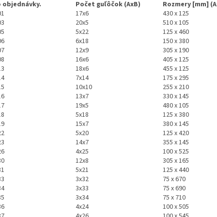
o objednávky.
Počet guľôčok (AxB)
Rozmery [mm] (A
01
17x6
430 x 125
03
20x5
510 x 105
05
5x22
125 x 460
06
6x18
150 x 380
07
12x9
305 x 190
08
16x6
405 x 125
13
18x6
455 x 125
14
7x14
175 x 295
15
10x10
255 x 210
16
13x7
330 x 145
17
19x5
480 x 105
18
5x18
125 x 380
19
15x7
380 x 145
22
5x20
125 x 420
23
14x7
355 x 145
26
4x25
100 x 525
30
12x8
305 x 165
31
5x21
125 x 440
33
3x32
75 x 670
34
3x33
75 x 690
35
3x34
75 x 710
36
4x24
100 x 505
37
4x26
100 x 545