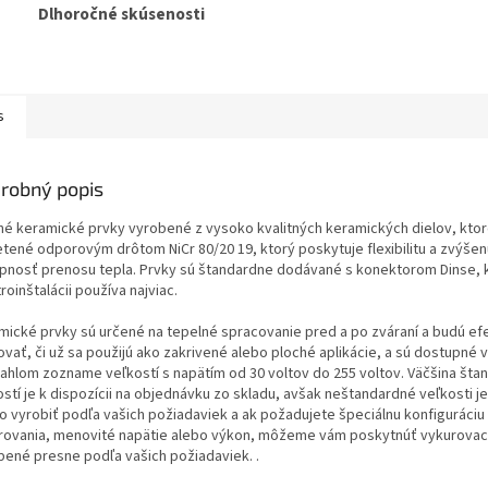
Dlhoročné skúsenosti
s
robný popis
né keramické prvky vyrobené z vysoko kvalitných keramických dielov, ktor
etené odporovým drôtom NiCr 80/20 19, ktorý poskytuje flexibilitu a zvýšen
pnosť prenosu tepla. Prvky sú štandardne dodávané s konektorom Dinse, k
roinštalácii používa najviac.
mické prvky sú určené na tepelné spracovanie pred a po zváraní a budú ef
vať, či už sa použijú ako zakrivené alebo ploché aplikácie, a sú dostupné v
iahlom zozname veľkostí s napätím od 30 voltov do 255 voltov. Väčšina št
ostí je k dispozícii na objednávku zo skladu, avšak neštandardné veľkosti 
lo vyrobiť podľa vašich požiadaviek a ak požadujete špeciálnu konfiguráciu
rovania, menovité napätie alebo výkon, môžeme vám poskytnúť vykurovac
bené presne podľa vašich požiadaviek. .