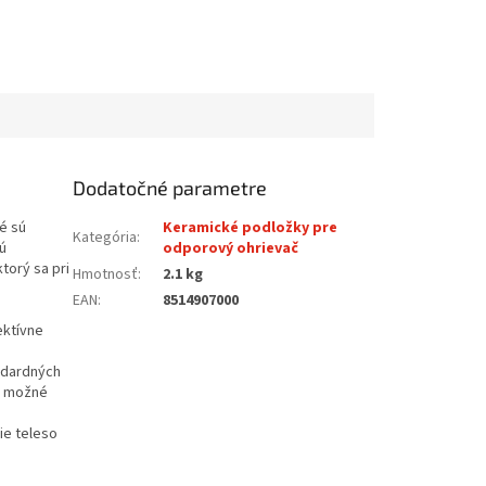
Dodatočné parametre
é sú
Keramické podložky pre
Kategória
:
ú
odporový ohrievač
torý sa pri
Hmotnosť
:
2.1 kg
EAN
:
8514907000
ektívne
andardných
je možné
ie teleso