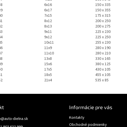
38
6x16
150 x 335
39
6x17
150 x 355
40
7x15
175 x 315
41
8x12
200 x 250
42
8x13
200 x 275
43
9x11
225 x 230
44
9x12
225 x 250
45
10x11
255 x 230
46
11x9
280 x 190
47
11x10
280 x 210
48
13x8
330 x 165
49
15x6
380 x 125
50
17x5
430 x 105
51
18x5
455 x 105
52
21x4
535 x 85
kt
Informácie pre vás
Kontakty
o
@
auto-dielna.sk
Obchodné podmienky
1 903 633 999