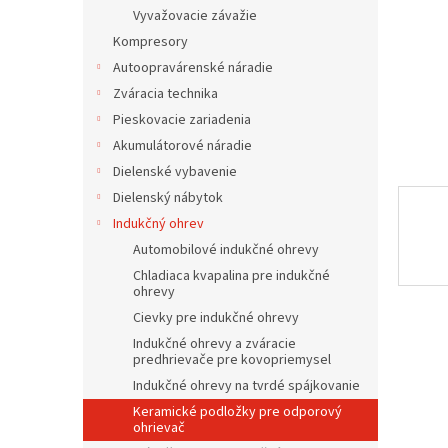
Vyvažovacie závažie
Kompresory
Autoopravárenské náradie
Zváracia technika
Pieskovacie zariadenia
Akumulátorové náradie
Dielenské vybavenie
Dielenský nábytok
Indukčný ohrev
Automobilové indukčné ohrevy
Chladiaca kvapalina pre indukčné
ohrevy
Cievky pre indukčné ohrevy
Indukčné ohrevy a zváracie
predhrievače pre kovopriemysel
Indukčné ohrevy na tvrdé spájkovanie
Keramické podložky pre odporový
ohrievač