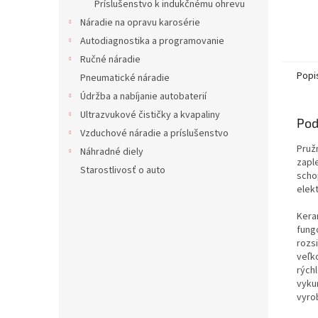
Príslušenstvo k indukčnému ohrevu
Náradie na opravu karosérie
Autodiagnostika a programovanie
Ručné náradie
Popi
Pneumatické náradie
Údržba a nabíjanie autobaterií
Ultrazvukové čističky a kvapaliny
Pod
Vzduchové náradie a príslušenstvo
Pruž
Náhradné diely
zapl
Starostlivosť o auto
scho
elekt
Kera
fungo
rozs
veľk
rých
vyku
vyro