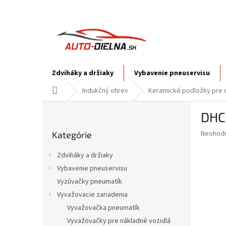
Prejsť
na
obsah
Zdviháky a držiaky
Vybavenie pneuservisu
Domov
Indukčný ohrev
Keramické podložky pre 
B
DHC
o
Preskočiť
č
Priemer
Neohod
Kategórie
kategórie
n
hodnote
ý
produkt
Zdviháky a držiaky
p
je
Vybavenie pneuservisu
0,0
a
z
Vyzúvačky pneumatík
n
5
e
Vyvažovacie zariadenia
hviezdič
l
Vyvažovačka pneumatík
Vyvažovačky pre nákladné vozidlá