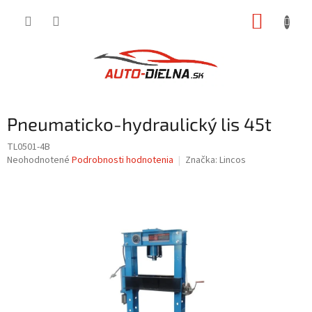
Prejsť
NÁKUP
na
obsah
KOŠÍK
Pneumaticko-hydraulický lis 45t
TL0501-4B
Priemerné
Neohodnotené
Podrobnosti hodnotenia
Značka:
Lincos
hodnotenie
produktu
je
0,0
z
5
hviezdičiek.