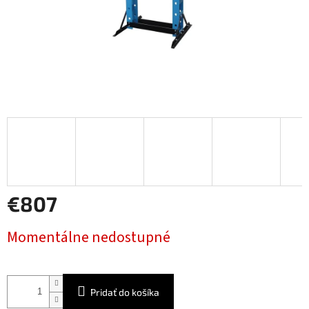
€807
Jednotková
Momentálne nedostupné
cena:
Pridať do košíka