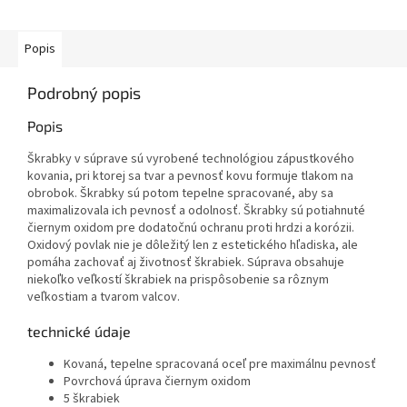
Popis
Podrobný popis
Popis
Škrabky v súprave sú vyrobené technológiou zápustkového
kovania, pri ktorej sa tvar a pevnosť kovu formuje tlakom na
obrobok. Škrabky sú potom tepelne spracované, aby sa
maximalizovala ich pevnosť a odolnosť. Škrabky sú potiahnuté
čiernym oxidom pre dodatočnú ochranu proti hrdzi a korózii.
Oxidový povlak nie je dôležitý len z estetického hľadiska, ale
pomáha zachovať aj životnosť škrabiek. Súprava obsahuje
niekoľko veľkostí škrabiek na prispôsobenie sa rôznym
veľkostiam a tvarom valcov.
technické údaje
Kovaná, tepelne spracovaná oceľ pre maximálnu pevnosť
Povrchová úprava čiernym oxidom
5 škrabiek