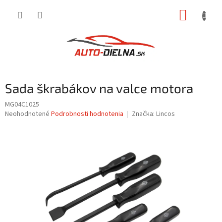
Prejsť
NÁKUP
na
obsah
KOŠÍK
Sada škrabákov na valce motora
MG04C1025
Priemerné
Neohodnotené
Podrobnosti hodnotenia
Značka:
Lincos
hodnotenie
produktu
je
0,0
z
5
hviezdičiek.