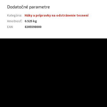
Dodatočné parametre
Kategória
:
Háky a prípravky na odstránenie tesnení
Hmotnosť
:
0.525 kg
EAN
:
8205598000
Z
á
p
ä
t
i
e