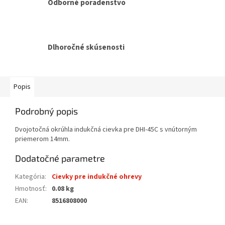
Odborné poradenstvo
Dlhoročné skúsenosti
Popis
Podrobný popis
Dvojotočná okrúhla indukčná cievka pre DHI-45C s vnútorným
priemerom 14mm.
Dodatočné parametre
Kategória
:
Cievky pre indukčné ohrevy
Hmotnosť
:
0.08 kg
EAN
:
8516808000