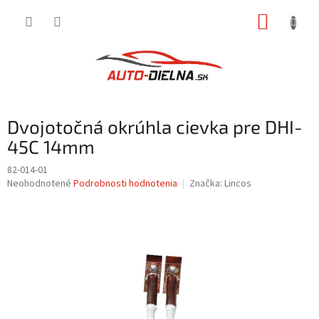
Prejsť
NÁKUP
na
obsah
KOŠÍK
Dvojotočná okrúhla cievka pre DHI-
45C 14mm
82-014-01
Priemerné
Neohodnotené
Podrobnosti hodnotenia
Značka:
Lincos
hodnotenie
produktu
je
0,0
z
5
hviezdičiek.