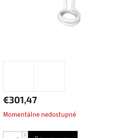
€301,47
Jednotková
Momentálne nedostupné
cena: