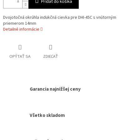
Pridať do košíka
Dvojotočná okrúhla indukčná cievka pre DHI-45C s vnútorným
priemerom 14mm
Detailné informácie
OPÝTAŤ SA
ZDIEĽAŤ
Garancia najnižšej ceny
Všetko skladom