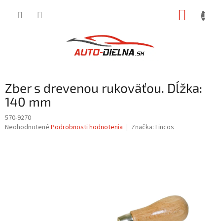
Prejsť
NÁKUP
na
obsah
KOŠÍK
Zber s drevenou rukoväťou. Dĺžka:
140 mm
570-9270
Priemerné
Neohodnotené
Podrobnosti hodnotenia
Značka:
Lincos
hodnotenie
produktu
je
0,0
z
5
hviezdičiek.