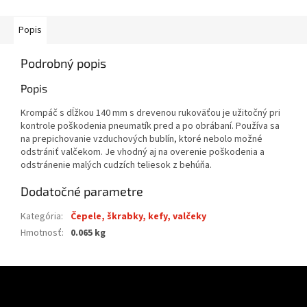
Popis
Podrobný popis
Popis
Krompáč s dĺžkou 140 mm s drevenou rukoväťou je užitočný pri
kontrole poškodenia pneumatík pred a po obrábaní. Používa sa
na prepichovanie vzduchových bublín, ktoré nebolo možné
odstrániť valčekom. Je vhodný aj na overenie poškodenia a
odstránenie malých cudzích teliesok z behúňa.
Dodatočné parametre
Kategória
:
Čepele, škrabky, kefy, valčeky
Hmotnosť
:
0.065 kg
Z
á
p