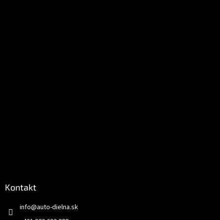
ä
t
i
e
Kontakt
info
@
auto-dielna.sk