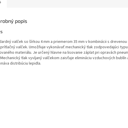
s
robný popis
is
dardný valček so šírkou 4 mm a priemerom 35 mm v kombinácii s drevenou
í prítlačný valček. Umožňuje vykonávať mechanický tlak zodpovedajúci typu
kovaného materiálu. Je určený hlavne na lisovanie záplat pri opravách pneu
. Mechanický tlak vyvíjaný valčekom zaisťuje elimináciu vzduchových bublín 
náva distribúciu lepidla.