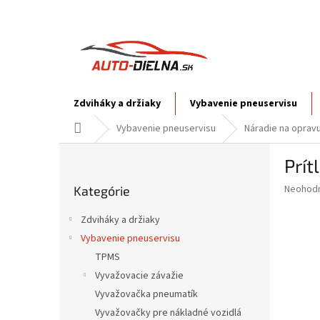
Prejsť
na
obsah
Zdviháky a držiaky
Vybavenie pneuservisu
Domov
Vybavenie pneuservisu
Náradie na oprav
B
Prít
o
Preskočiť
č
Priemer
Neohod
Kategórie
kategórie
n
hodnote
ý
produkt
Zdviháky a držiaky
p
je
Vybavenie pneuservisu
0,0
a
z
TPMS
n
5
e
Vyvažovacie závažie
hviezdič
l
Vyvažovačka pneumatík
Vyvažovačky pre nákladné vozidlá