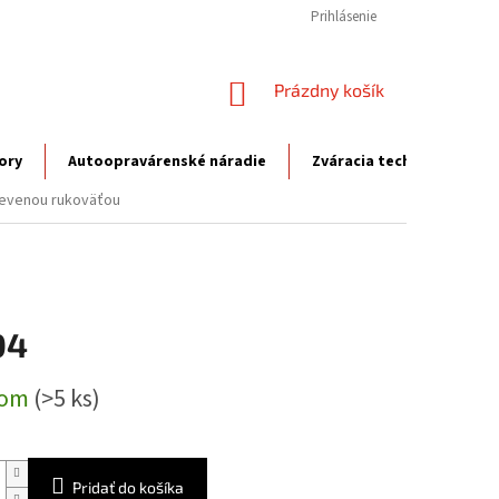
Prihlásenie
NÁKUPNÝ
Prázdny košík
KOŠÍK
ory
Autoopravárenské náradie
Zváracia technika
P
drevenou rukoväťou
04
ová
dom
(>5 ks)
Pridať do košíka