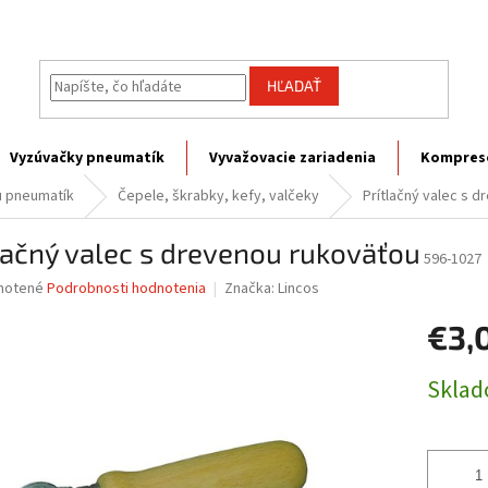
HĽADAŤ
Vyzúvačky pneumatík
Vyvažovacie zariadenia
Kompres
u pneumatík
Čepele, škrabky, kefy, valčeky
Prítlačný valec s 
lačný valec s drevenou rukoväťou
596-1027
né
notené
Podrobnosti hodnotenia
Značka:
Lincos
nie
€3,
u
Jednotk
Skla
cena:
iek.