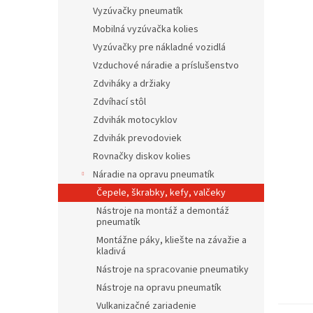
Vyzúvačky pneumatík
Mobilná vyzúvačka kolies
Vyzúvačky pre nákladné vozidlá
Vzduchové náradie a príslušenstvo
Zdviháky a držiaky
Zdvíhací stôl
Zdvihák motocyklov
Zdvihák prevodoviek
Rovnačky diskov kolies
Náradie na opravu pneumatík
Čepele, škrabky, kefy, valčeky
Nástroje na montáž a demontáž
pneumatík
Montážne páky, kliešte na závažie a
kladivá
Nástroje na spracovanie pneumatiky
Nástroje na opravu pneumatík
Vulkanizačné zariadenie