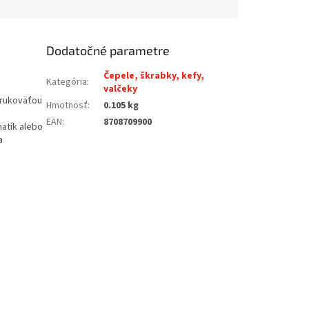
Dodatočné parametre
Čepele, škrabky, kefy,
Kategória
:
valčeky
 rukoväťou
Hmotnosť
:
0.105 kg
EAN
:
8708709900
matík alebo
a