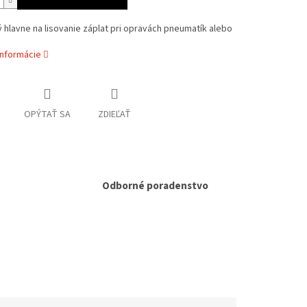
 hlavne na lisovanie záplat pri opravách pneumatík alebo
informácie
OPÝTAŤ SA
ZDIEĽAŤ
Odborné poradenstvo