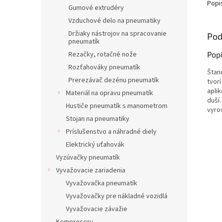
Popi
Gumové extrudéry
Vzduchové delo na pneumatiky
Držiaky nástrojov na spracovanie
Pod
pneumatík
Rezačky, rotačné nože
Pop
Rozťahováky pneumatík
Štan
Prerezávač dezénu pneumatík
tvor
apli
Materiál na opravu pneumatík
duší
Hustiče pneumatík s manometrom
vyrov
Stojan na pneumatiky
Príslušenstvo a náhradné diely
Elektrický uťahovák
Vyzúvačky pneumatík
Vyvažovacie zariadenia
Vyvažovačka pneumatík
Vyvažovačky pre nákladné vozidlá
Vyvažovacie závažie