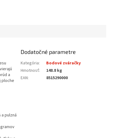
Dodatočné parametre
cesu
Kategória
:
Bodové zváračky
vierajú
Hmotnosť
:
148.8 kg
prúd a
EAN
:
8515290000
j ploche
 a pulzná
rogramov