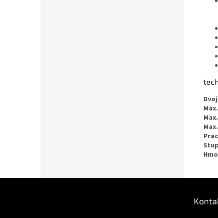
tec
Dvoj
Max.
Max.
Max.
Prac
Stup
Hmo
Z
á
Konta
p
ä