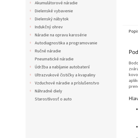
Akumulátorové náradie
Dielenské vybavenie
Dielenský nábytok
Indukčný ohrev
Popi
Náradie na opravu karosérie
Autodiagnostika a programovanie
Ručné náradie
Pod
Pneumatické náradie
Bodo
Údržba a nabíjanie autobaterií
zvár
kovo
Ultrazvukové čističky a kvapaliny
apli
Vzduchové náradie a príslušenstvo
pren
Náhradné diely
Hla
Starostlivosť o auto