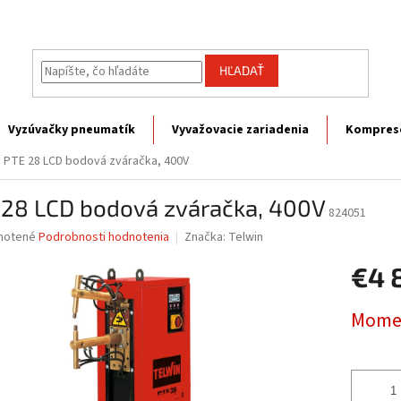
HĽADAŤ
Vyzúvačky pneumatík
Vyvažovacie zariadenia
Kompres
PTE 28 LCD bodová zváračka, 400V
 28 LCD bodová zváračka, 400V
824051
né
notené
Podrobnosti hodnotenia
Značka:
Telwin
nie
€4 
u
Jednotk
Momen
cena:
iek.