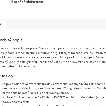
Dlhoročné skúsenosti
s
robný popis
vé zváranie je typ odporového zvárania, pri ktorom sa na kovy počas pro
ania pôsobia mechanické a elektrické sily. Pri tejto metóde dve elektródy z
vé kusy dohromady a potom cez ne prechádza prúd po ich spojení. Tento 
kovaný vysoký tlak vytvárajú zosilnené väzby medzi kovmi na relatívne male
osom elektrickej energie.
vné rysy
Stĺpová odporová zváračka (bodová zváračka) s pohyblivými ramenami s
mechanickou aktiváciou, s multifunkčným LCD digitálnym panelom. Plynulá
prevádzka na oceľ, nerez a pozinkovaný plech.
Možnosť práce v režime EASY alebo EXPERT. Až 20 prispôsobiteľných p
bodového zvárania.