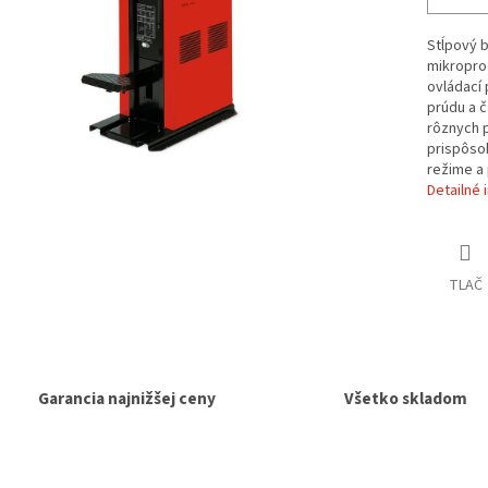
Stĺpový b
mikroproc
ovládací 
prúdu a 
rôznych 
prispôso
režime a 
Detailné 
TLAČ
Garancia najnižšej ceny
Všetko skladom