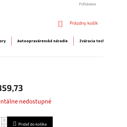
Prihlásenie
NÁKUPNÝ
Prázdny košík
KOŠÍK
ory
Autoopravárenské náradie
Zváracia technika
P
859,73
ová
tálne nedostupné
Pridať do košíka