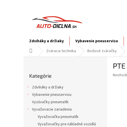
Prejsť
na
obsah
Zdviháky a držiaky
Vybavenie pneuservisu
Domov
Zváracia technika
Bodové zváračky
B
PTE
o
Preskočiť
č
Priemer
Neohod
Kategórie
kategórie
n
hodnote
ý
produkt
Zdviháky a držiaky
p
je
Vybavenie pneuservisu
0,0
a
z
Vyzúvačky pneumatík
n
5
e
Vyvažovacie zariadenia
hviezdič
l
Vyvažovačka pneumatík
Vyvažovačky pre nákladné vozidlá