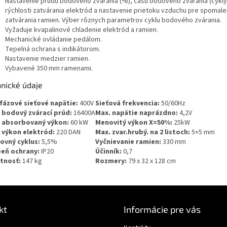
Nastavenie prúdu bodového zvárania (%), času bodového zvárania (cykly)
rýchlosti zatvárania elektród a nastavenie prietoku vzduchu pre spomale
zatvárania ramien. Výber rôznych parametrov cyklu bodového zvárania.
Vyžaduje kvapalinové chladenie elektród a ramien.
Mechanické ovládanie pedálom.
Tepelná ochrana s indikátorom.
Nastavenie medzier ramien.
Vybavené 350 mm ramenami.
hnické údaje
fázové sieťové napätie:
400V
Sieťová frekvencia:
50/60Hz
 bodový zvárací prúd:
16400A
Max. napätie naprázdno:
4,2V
 absorbovaný výkon:
60 kW
Menovitý výkon X=50%:
25kW
 výkon elektród:
220 DAN
Max. zvar.hrubý. na 2 listoch:
5+5 mm
ovný cyklus:
5,5%
Vyčnievanie ramien:
330 mm
eň ochrany:
IP20
Účinník:
0,7
tnosť:
147 kg
Rozmery:
79 x 32 x 128 cm
kt
Informácie pre vás