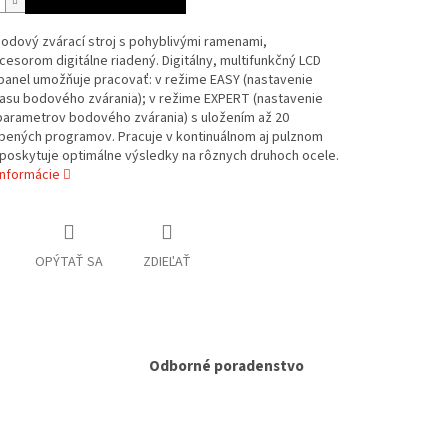
odový zvárací stroj s pohyblivými ramenami,
esorom digitálne riadený. Digitálny, multifunkčný LCD
panel umožňuje pracovať: v režime EASY (nastavenie
času bodového zvárania); v režime EXPERT (nastavenie
parametrov bodového zvárania) s uložením až 20
bených programov. Pracuje v kontinuálnom aj pulznom
poskytuje optimálne výsledky na rôznych druhoch ocele.
informácie
OPÝTAŤ SA
ZDIEĽAŤ
Odborné poradenstvo