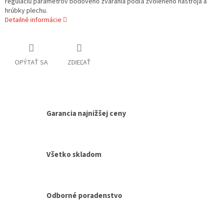
reguláciu parametrov bodového zvárania podľa zvoleného nástroja a
hrúbky plechu.
Detailné informácie
OPÝTAŤ SA
ZDIEĽAŤ
Garancia najnižšej ceny
Všetko skladom
Odborné poradenstvo