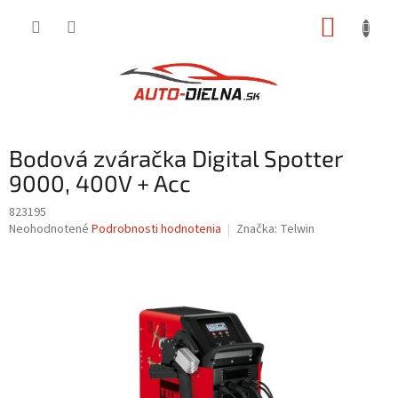
Prejsť
NÁKUP
na
obsah
KOŠÍK
Bodová zváračka Digital Spotter
9000, 400V + Acc
823195
Priemerné
Neohodnotené
Podrobnosti hodnotenia
Značka:
Telwin
hodnotenie
produktu
je
0,0
z
5
hviezdičiek.