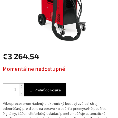
€3 264,54
Jednotková
Momentálne nedostupné
cena:
Pridať do košíka
Mikroprocesorom riadený elektronický bodový zvárací stroj,
odporúčaný pre dielne na opravu karosérií a priemyselné použitie.
Digitálny, LCD, multifunkčný ovládací panel umožňuje automatickú