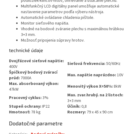
podložiek-klincov-nitov, ohrievanie a utláčanie plechu.
Multifunkčný LCD digitálny panel umožňuje automatické
nastavenie parametrov podľa výberu nástroja.
Automatické ovládanie chladenia pištole.
Monitor sieťového napätia.
Vhodné na bodové zváranie plechu s maximálnou hrúbkou
3+3 mm.
Možnosť pripojenia súpravy hrotov.
technické údaje
Dvojfázové sieťové napätie:
Sieťová frekvencia:
50/60Hz
400V
Špičkový bodový zvárací
Max. napätie naprázdno:
10V
prúd:
7000A
Max. absorbovaný výkon:
Menovitý výkon X=50%:
8kW
47kW
Max. zvar.hrubý. na 2 listoch:
Pracovný cyklus:
3%
3+3 mm
Stupeň ochrany:
IP22
Účiník:
0,8
Hmotnosť:
78 kg
Rozmery:
79 x 45 x 90 cm
Dodatočné parametre