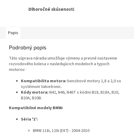
Dlhoročné skúsenosti
Popis
Podrobný popis
Táto súprava náradia umožňuje výmenu a presné nastavenie
rozvodového kolesa v nasledujúcich modeloch a typoch
motorov:
Kompatibilita motora:
benzínové motory 1,8 a 2,0 so
systémom Valvetronic.
Kódy motora:
N42, N46, N46T s kódmi B18, B18A, B20,
B20A, B20B.
Kompatibilné modely BMW:
Séria '1':
BMW 118i, 120i (E87) - 2004-2010