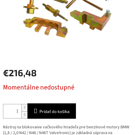
€216,48
Jednotková
Momentálne nedostupné
cena:
Pridať do košíka
Nástroj na blokovanie vačkového hriadeľa pre benzínové motory BMW
(1,8 / 2,0 N42 / N46 / N46T Valvetronic) je základná súprava na