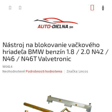
Prejsť
NÁKUP
na
obsah
KOŠÍK
Nástroj na blokovanie vačkového
hriadeľa BMW benzín 1.8 / 2.0 N42 /
N46 / N46T Valvetronic
W0414
Priemerné
Neohodnotené
Podrobnosti hodnotenia
Značka:
Lincos
hodnotenie
produktu
je
0,0
z
5
hviezdičiek.