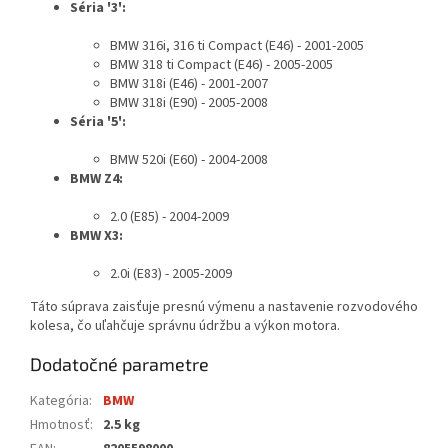
Séria '3':
BMW 316i, 316 ti Compact (E46) - 2001-2005
BMW 318 ti Compact (E46) - 2005-2005
BMW 318i (E46) - 2001-2007
BMW 318i (E90) - 2005-2008
Séria '5':
BMW 520i (E60) - 2004-2008
BMW Z4:
2.0 (E85) - 2004-2009
BMW X3:
2.0i (E83) - 2005-2009
Táto súprava zaisťuje presnú výmenu a nastavenie rozvodového
kolesa, čo uľahčuje správnu údržbu a výkon motora.
Dodatočné parametre
Kategória
:
BMW
Hmotnosť
:
2.5 kg